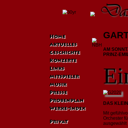
Das 
GART
Home
Aktuelles
AM SONNTA
Geschichte
PRINZ-EM
Konzerte
Ei
Links
Mitspieler
Musik
Presse
Probenplan
DAS KLEI
Werke-Index
Mit gefühlv
Orchester f
Privat
ausgewählt 