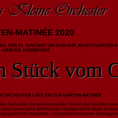
Kleine Orchester
EN-MATINÉE 2020
G, DEN 21. JUNI 2020, UM 10.00 UHR, IM NUTZGARTEN 
IL-GARTEN, DARMSTADT
n Stück vom 
NE ORCHESTER LÄDT EIN ZUR GARTEN-MATINÉE
ollen Serenaden, temperamentvollen Tänzen und beliebten Klass
ür eine harmonische Wohlfühlzeit. Handgemachte Musik mit klass
und gefühlvoll interpretiert – für das kleine Sommer-Sonntagmo