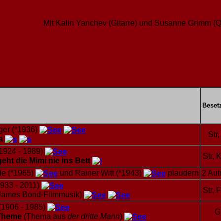
Mit Kalin Yanchev (Gitarre) und Susanne Grimm (Q
Beset
ger (*1936)
Str,
ma
(1924 - 1989)
Str, K
eht die Mimi nie ins Bett
de (*1965)
und Rainer Witt (*1943)
plaudern
2 Aut
933 - 2011)
Str, F
James Bond-Filmmusik)
(1906 - 1985)
G
 Theme
(Thema aus
der dritte Mann
)