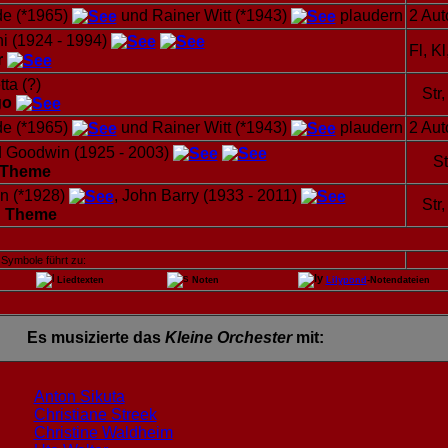
de (*1965)
und Rainer Witt (*1943)
plaudern
2 Aut
i (1924 - 1994)
Fl, Kl
r
ta (?)
Str,
go
de (*1965)
und Rainer Witt (*1943)
plaudern
2 Aut
d Goodwin (1925 - 2003)
St
 Theme
n (*1928)
, John Barry (1933 - 2011)
Str,
 Theme
 Symbole führt zu:
Liedtexten
Noten
Lilypond
-Notendateien
Es musizierte das
Kleine Orchester
mit:
Anton Sikuta
Christiane Streek
Christine Waldheim