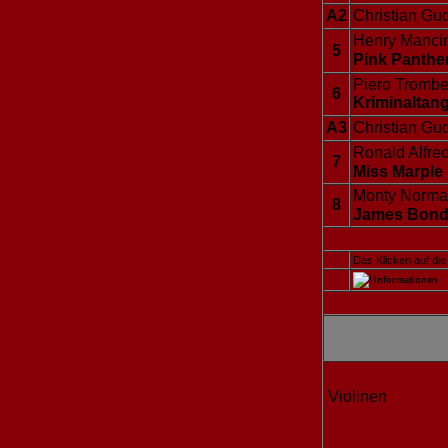
A2
Christian Gu
Henry Mancin
5
Pink Panthe
Piero Trombet
6
Kriminaltan
A3
Christian Gu
Ronald Alfre
7
Miss Marple
Monty Norma
8
James Bond
Das Klicken auf die
Informationen
Violinen