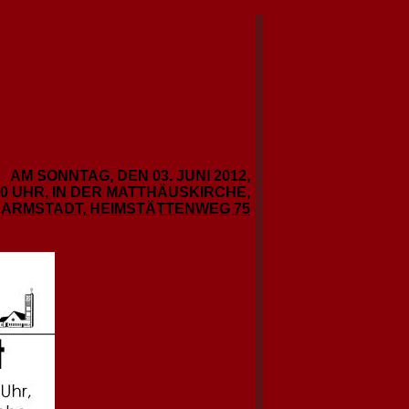
AM SONNTAG, DEN 03. JUNI 2012,
00 UHR, IN DER MATTHÄUSKIRCHE,
ARMSTADT, HEIMSTÄTTENWEG 75