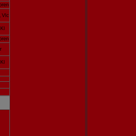
oren
, Vlc
 Kl
oren
r
 Kl