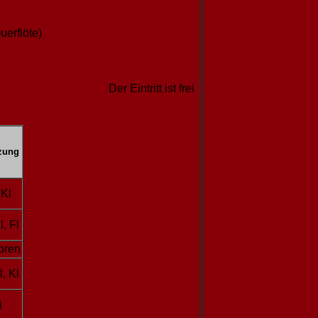
uerflöte)
Der Eintritt ist frei
zung
 Kl
l, Fl
oren
l, Kl
i