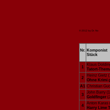
© 2012 by Dr. No
Nr.
Komponist
Stück
Klaus Doldin
1
Tatort-The
Heinz Gietz 
2
Ohne Krimi g
A1
Christian Gu
John Barry (1
3
Goldfinger
(
Anton Karas 
4
Harry Lime