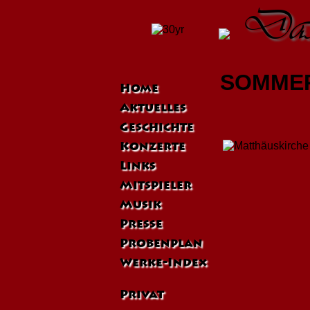
Das 
SOMMER
Home
Aktuelles
Geschichte
Konzerte
Links
Mitspieler
Musik
Presse
Probenplan
Werke-Index
Privat