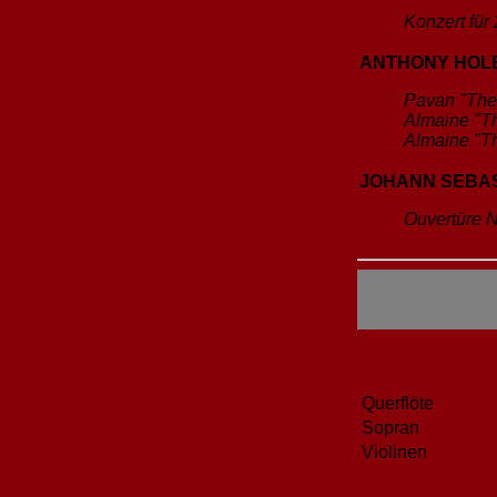
Konzert für
ANTHONY HOLBO
Pavan "The 
Almaine "T
Almaine "T
JOHANN SEBAST
Ouvertüre N
Querflöte
Sopran
Violinen