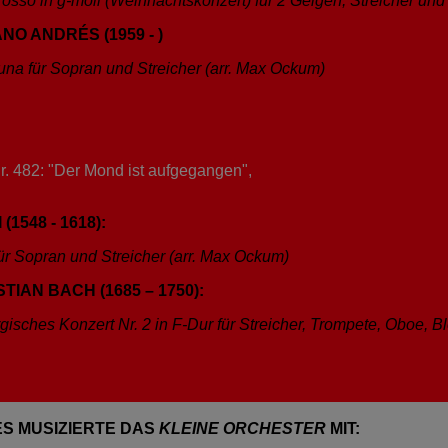
osso in g-moll (Weihnachtskonzert) für 2 Geigen, Streicher un
NO ANDRÉS (1959 - )
Luna für Sopran und Streicher (arr. Max Ockum)
. 482: "Der Mond ist aufgegangen",
(1548 - 1618):
ür Sopran und Streicher (arr. Max Ockum)
IAN BACH (1685 – 1750):
isches Konzert Nr. 2 in F-Dur für Streicher, Trompete, Oboe, 
S MUSIZIERTE DAS
KLEINE ORCHESTER
MIT: