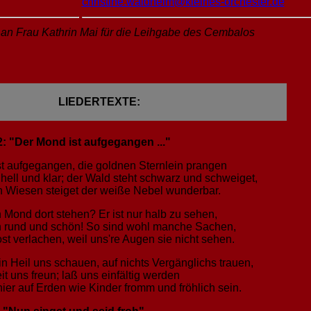
christine.waldheim@kleines-orchester.de
an Frau Kathrin Mai für die Leihgabe des Cembalos
LIEDERTEXTE:
: "Der Mond ist aufgegangen ..."
t aufgegangen, die goldnen Sternlein prangen
ell und klar; der Wald steht schwarz und schweiget,
 Wiesen steiget der weiße Nebel wunderbar.
n Mond dort stehen? Er ist nur halb zu sehen,
h rund und schön! So sind wohl manche Sachen,
ost verlachen, weil uns're Augen sie nicht sehen.
in Heil uns schauen, auf nichts Vergänglichs trauen,
eit uns freun; laß uns einfältig werden
hier auf Erden wie Kinder fromm und fröhlich sein.