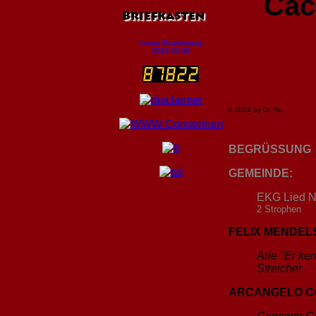
Cac
Briefkasten
Letzte Bearbeitung
2026-05-08
© 2004 by Dr. No
BEGRÜSSUNG
GEMEINDE:
EKG Lied Nr
2 Strophen
FELIX MENDELS
Arie "Er ke
Streicher
ARCANGELO CORE