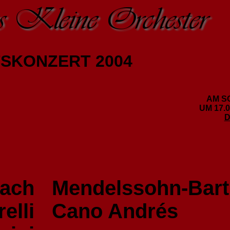
Kleine Orchester
SKONZERT 2004
AM S
UM 17.
D
ach
Mendelssohn-Bart
elli
Cano Andrés