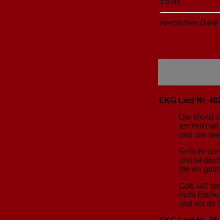
Email
Herzlichen Dank 
EKG Lied Nr. 482
Der Mond is
am Himmel h
und aus den
Seht ihr de
und ist doc
die wir getr
Gott, laß de
nicht Eitelk
und vor dir 