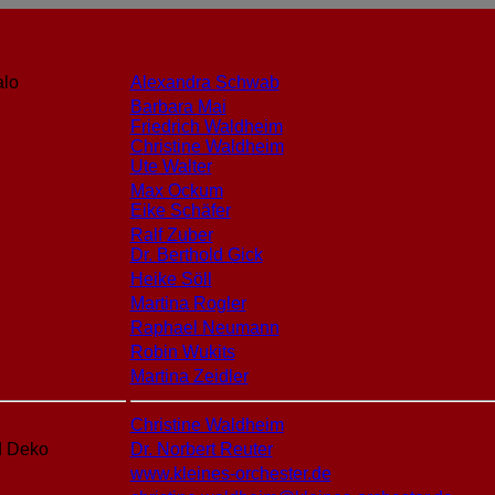
alo
Alexandra Schwab
Barbara Mai
Friedrich Waldheim
Christine Waldheim
Ute Walter
Max Ockum
Eike Schäfer
Ralf Zuber
Dr. Berthold Gick
Heike Söll
Martina Rogler
Raphael Neumann
Robin Wukits
Martina Zeidler
Christine Waldheim
d Deko
Dr. Norbert Reuter
www.kleines-orchester.de