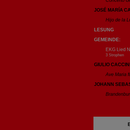
Concerto Gr
JOSÉ MARÍA CA
Hijo de la 
LESUNG
GEMEINDE:
EKG Lied Nr
3
Strophen
GIULIO CACCINI 
Ave Maria f
JOHANN SEBAST
Brandenburg
E